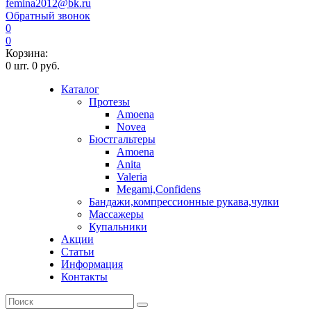
femina2012@bk.ru
Обратный звонок
0
0
Корзина:
0
шт.
0 руб.
Каталог
Протезы
Amoena
Novea
Бюстгальтеры
Amoena
Anita
Valeria
Megami,Confidens
Бандажи,компрессионные рукава,чулки
Массажеры
Купальники
Акции
Статьи
Информация
Контакты