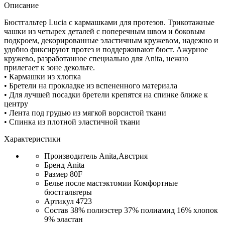
Описание
Бюстгальтер Lucia с кармашками для протезов. Трикотажные
чашки из четырех деталей с поперечным швом и боковым
подкроем, декорированные эластичным кружевом, надежно и
удобно фиксируют протез и поддерживают бюст. Ажурное
кружево, разработанное специально для Anita, нежно
прилегает к зоне декольте.
• Кармашки из хлопка
• Бретели на прокладке из вспененного материала
• Для лучшей посадки бретели крепятся на спинке ближе к
центру
• Лента под грудью из мягкой ворсистой ткани
• Спинка из плотной эластичной ткани
Характеристики
Производитель
Anita,Австрия
Бренд
Anita
Размер
80F
Белье после мастэктомии
Комфортные
бюстгальтеры
Артикул
4723
Состав
38% полиэстер 37% полиамид 16% хлопок
9% эластан