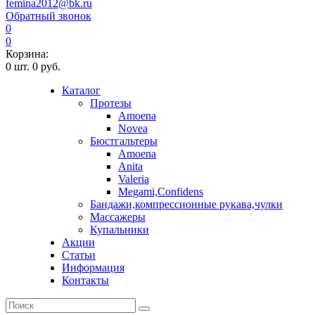
femina2012@bk.ru
Обратный звонок
0
0
Корзина:
0
шт.
0 руб.
Каталог
Протезы
Amoena
Novea
Бюстгальтеры
Amoena
Anita
Valeria
Megami,Confidens
Бандажи,компрессионные рукава,чулки
Массажеры
Купальники
Акции
Статьи
Информация
Контакты